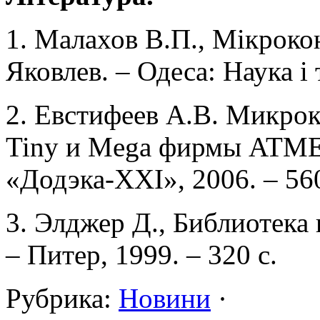
1. Малахов В.П., Мікроко
Яковлев. – Одеса: Наука і 
2. Евстифеев А.В. Микро
Tiny и Mega фирмы ATMEL
«Додэка-XXI», 2006. – 56
3. Элджер Д., Библиотека
– Питер, 1999. – 320 с.
Рубрика:
Новини
·