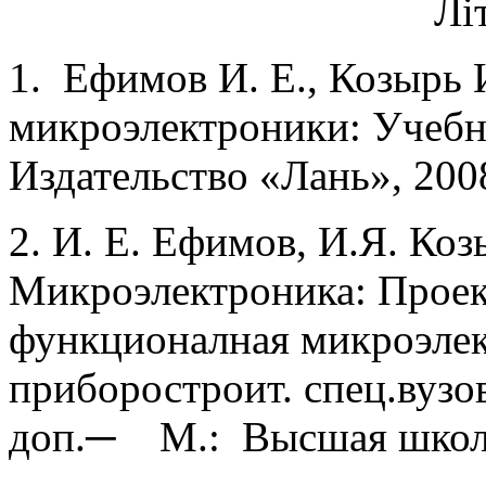
Лі
1. Ефимов И. Е., Козырь
микроэлектроники: Учебни
Издательство «Лань», 200
2. И. Е. Ефимов, И.Я. Ко
Микроэлектроника: Проек
функционалная микроэлек
приборостроит. спец.вузов.
доп.─ М.: Высшая школа,