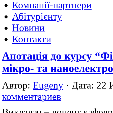
Компанії-партнери
Абітурієнту
Новини
Контакти
Анотація до курсу “Фі
мікро- та наноелектр
Автор:
Eugeny
· Дата: 22
комментариев
Викладач – доцент кафедр