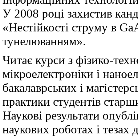
У 2008 році захистив кан
«Нестійкості струму в GaA
тунелюванням».
Читає курси з фізико-тех
мікроелектроніки і наное
бакалаврських і магістерс
практики студентів старши
Наукові результати опублі
наукових роботах і тезах 