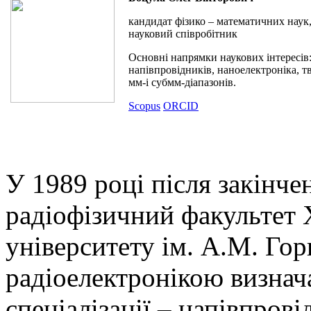
кандидат фізико – математичних наук
науковий співробітник
Основні напрямки наукових інтересів:
напівпровідників, наноелектроніка, т
мм-і субмм-діапазонів.
Scopus
ORCID
У 1989 році після закінче
радіофізичний факультет 
університету ім. А.М. Гор
радіоелектронікою визна
спеціалізації – напівпрові