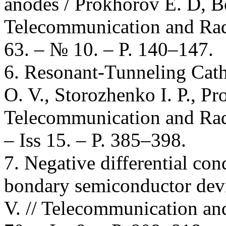
anodes / Prokhorov E. D, Bo
Telecommunication and Radi
63. – № 10. – P. 140–147.
6. Resonant-Tunneling Cath
O. V., Storozhenko I. Р., Pr
Telecommunication and Radi
– Iss 15. – P. 385–398.
7. Negative differential con
bondary semiconductor devi
V. // Telecommunication an