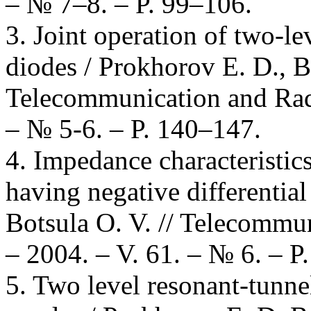
– № 7–8. – P. 99–106.
3. Joint operation of two-l
diodes / Prokhorov E. D., Bo
Telecommunication and Radi
– № 5-6. – P. 140–147.
4. Impedance characteristic
having negative differentia
Botsula O. V. // Telecommu
– 2004. – V. 61. – № 6. – P
5. Two level resonant-tunne