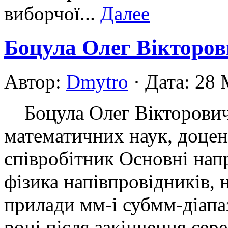
виборчої...
Далее
Боцула Олег Вікторо
Автор:
Dmytro
· Дата: 28
Боцула Олег Вікторович 
математичних наук, доцен
співробітник Основні нап
фізика напівпровідників, 
прилади мм-і субмм-діап
році після закінчення сер