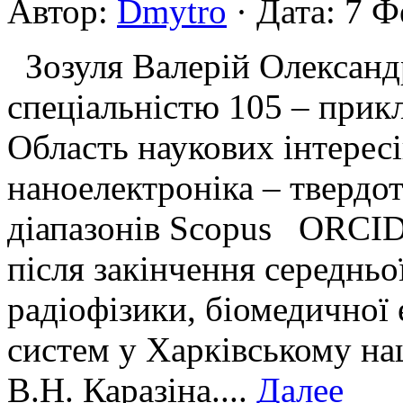
Автор:
Dmytro
· Дата: 7 Ф
Зозуля Валерій Олександр
спеціальністю 105 – прикл
Область наукових інтересі
наноелектроніка – твердо
діапазонів Scopus ORCID
після закінчення середньо
радiофiзики, бiомедичної
систем у Харківському на
В.Н. Каразіна....
Далее