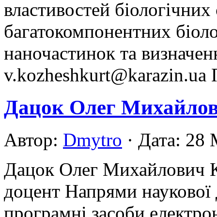
властивостей біологічних 
багатокомпонентних біоло
наночастинок та визначенн
v.kozheshkurt@karazin.ua 
Дацок Олег Михайло
Автор:
Dmytro
· Дата: 28
Дацок Олег Михайлович К
доцент Напрями наукової д
програмні засоби електро