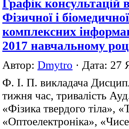
Графік консультацій 
Фізичної і біомедично
комплексних інформац
2017 навчальному роц
Автор:
Dmytro
· Дата: 27 
Ф. І. П. викладача Дисци
тижня час, тривалість Ауд
«Фізика твердого тіла», «
«Оптоелектроніка», «Чисе